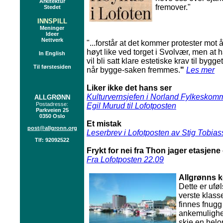
Arkitektur
fremover."
Stedet
INNSPILL
Meninger
Ideer
Nettverk
"...forstår at det kommer protester mot
høyt like ved torget i Svolvær, men at h
In English
vil bli satt klare estetiske krav til bygg
Til førstesiden
når bygge-saken fremmes.
"
Les mer
Liker ikke det hans ser
Kulturvernsjefen i Norland Fylkesko
ALLGRØNN
Postadresse:
Egil Murud til Lofotposten
Parkveien 25
0350 Oslo
Et mistak
post@allgronn.org
L
eserbrev i Lofotposten av Stig Tobia
Tlf: 92092522
Frykt for nei fra Thon jager etasjen
Fra Lofotposten 22.09
Allgrønns 
Dette er ufø
verste klass
finnes fnugg
ankemulighe
skje en hel