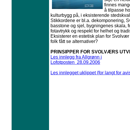
finnes mange
å tilpasse ho
kulturbygg på, i eksisterende stedskvali
Stikkordene er bl.a. dekomponering, 
basstone og sjel, bygningenes skala, 
fotavtrykk og respekt for helhet og tradi
Eksisterer en estetisk plan for Svolvæ
folk fått se alternativer?
PRINSIPPER FOR SVOLVÆRS UTV
Les innlegg fra Allgrønn i
Lofotposten 28.09.2006
Les innlegget uklippet (for langt for avi