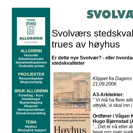
Svolværs stedskval
trues av høyhus
ALLGRØNN
Historikk
Er dette nye Svolvær?
- eller hvord
Arbeidsmetoder
Samarbeidspartnere
stedskvaliteter
Ondurdis-prisen
PROSJEKTER
Klippet fra Dagens
Ressursbanken
Aksjonisthjelp
21.09.2006
BRUK ALLGRØNN
A3-Arkitekter:
Foredrag - Kurs
Utredninger
" Vi må ha flere ark
Byplanlegging
uttrykk, vi skal inn i
Aksjoner
Høringsuttalelser
Eiendomsutvikling
Ordfører i Vågan
Hugo Bjørnstad (
TEMA
"...Det er nå eller a
Høyhus
Økologisk byggeri
heve oss over sjar