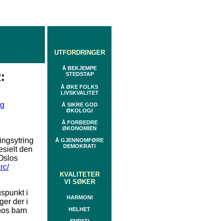
UTFORDRINGER
Å BEKJEMPE
:
STEDSTAP
Å ØKE FOLKS
LIVSKVALITET
rg
Å SIKRE GOD
ØKOLOGI
Å FORBEDRE
ØKONOMIEN
ingsytring
Å GJENNOMFØRE
DEMOKRATI
esielt den
Oslos
rc/
KVALITETER
VI SØKER
spunkt i
HARMONI
er der i
hos barn
HELHET