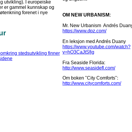
ig utvikling). I europeiske
er er gammel kunnskap og
øtenkning forenet i nye
OM NEW URBANISM:
Mr. New Urbanism Andrés Duan
https://www.dpz.com/
ur
En leksjon med Andrés Duany
https://www.youtube.com/watch?
v=hO3CaJtSfjg
omkring stedsutvikling finner
sidene
Fra Seaside Florida:
http://www.seasidefl.com/
Om boken "City Comforts":
http://www.citycomforts.com/