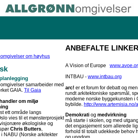
ANBEFALTE LINKER
mgivelser om høyhus
A Vision of Europe
www.avoe.o
sk
INTBAU -
www.intbau.org
planlegging
mgivelser samarbeider med
arc!
er et forum for debatt og men
verket GAIA.
Til Gaia
rundt arkitektoniske spørsmål, sp
moderne norske byggekunsten i 
 handler om miljø
bybilde.
http://www.artemisia.no/a
ning
st ett område langs
Demokrati
og
medvirkning
Oslo vies til et mønsterprosjekt
må starte i skolen, og med utgang
 visjonære økologiske og
det engasjement som allerede ligg
 spør
Chris Butters
,
forhold til totalt udekkede behov 
r i NABU (Norske arkitekter
og ungdom.