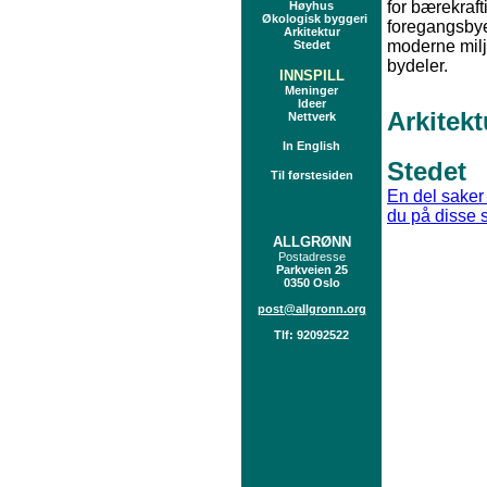
for bærekraft
Høyhus
Økologisk byggeri
foregangsby
Arkitektur
moderne milj
Stedet
bydeler.
INNSPILL
Meninger
Ideer
Arkitekt
Nettverk
In English
Stedet
Til førstesiden
En del saker 
du på disse 
ALLGRØNN
Postadresse
Parkveien 25
0350 Oslo
post@allgronn.org
Tlf: 92092522