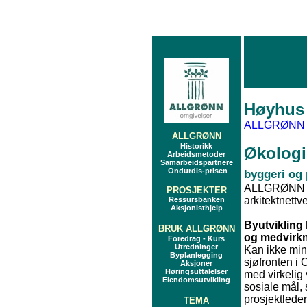
Høyhus
ALLGRØNN o
ALLGRØNN
Historikk
Økologi
Arbeidsmetoder
Samarbeidspartnere
Ondurdis-prisen
byggeri og 
ALLGRØNN o
PROSJEKTER
arkitektnett
Ressursbanken
Aksjonisthjelp
Byutvikling
BRUK ALLGRØNN
og medvirk
Foredrag - Kurs
Utredninger
Kan ikke min
Byplanlegging
sjøfronten i 
Aksjoner
Høringsuttalelser
med virkelig
Eiendomsutvikling
sosiale mål,
prosjektlede
TEMA