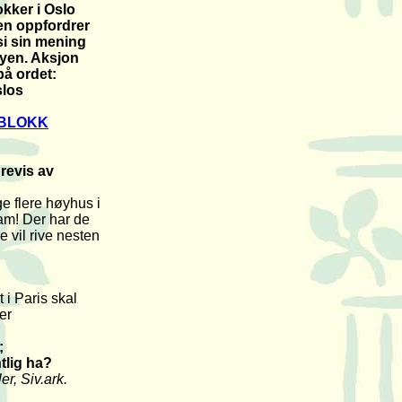
kker i Oslo
en oppfordrer
si sin mening
byen. Aksjon
på ordet:
slos
PBLOKK
revis av
 flere høyhus i
am! Der har de
e vil rive nesten
t i Paris skal
er
;
tlig ha?
er, Siv.ark.