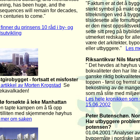
"Faktum er at det å bygg
nning, has been huge, and the
sterkt symbol på makt og
sequences will remain for decades,
tiltrekningen ved å bygg
n centuries to come."
tilsidesette alle fornufti
er den mest oppsiktsve
finner du prinsens 10 råd i by- og
sette sitt preg på bybilde
sutvikling
utmerket redskap for alle
være det arkitekter, bypol
eller utbyggere."
Les m
Riksantikvar Nils Marst
" Det hevdes at høyhus v
bokvaliteter den har lite
ganske riktig bokvaliteter
tgirobygget - fortsatt et misfoster
toppen - først og fremst 
 artikkel av Morten Krogstad
Se
bekostning av de mange
dekavalkaden!
som må slite med miljø
Les hele kronikken som 
ø forsøkte å leke Manhattan
15.06.2002
n tapte kampen om å få opp
vtilliten med skjemmende høyhus
Peter Butenschøn. No
 mer om saken
Har utbyggere proble
potensen?
01.04.2001 "Analyser a
byggemåte i nordiske lan