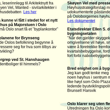
, leserinnlegg til Arkitektnytt fra
Skøyen Vel med press
yen Vel,
Wanted - sivilarkitekter i
Høyhusstrategiforslag me
husdebatten
Les her
udokumenterte påstande
på Osloborgernes høyh
kunne vi fått i stedet for et nytt
Les dokumentet
hus på Majorstuen i Oslo
må Oslo snart få et "byplankontor"
Etatsdirektør Ellen S. d
bygningsetaten
planene for Brynseng
"
Når det gjelder skyggek
de Oslos befolkning begynne å
omgivelsene vil høye, s
ressere seg for hva som tilbys av
være å foretrekke fremfo
tvikling?
kvartalsbebyggelse, ford
fort forbi nabobebyggel
rgrep ved St. Hanshaugen
dentboliger til himmels?
Bred enighet om å by
Jeg kan godt tenke meg 
noen høyhus i sentrum m
like høyt som Oslo Plaza
ledende byutviklingspolit
Brunsell Harsvik
Oslo klarer seg uten f
Utredningen fra Oslo k