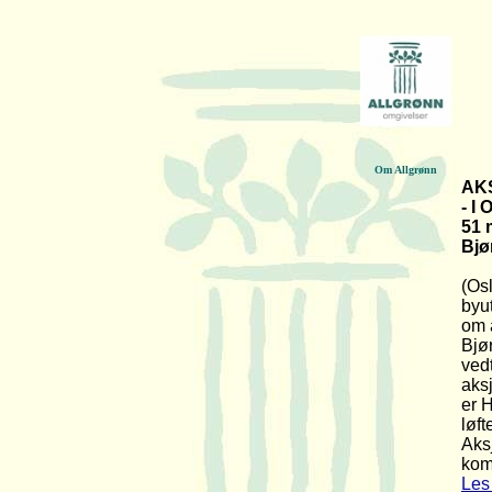
Om Allgrønn
AK
- I
51 
Bjø
(Os
byut
om 
Bjø
vedt
aks
er H
løft
Aks
kom
Les