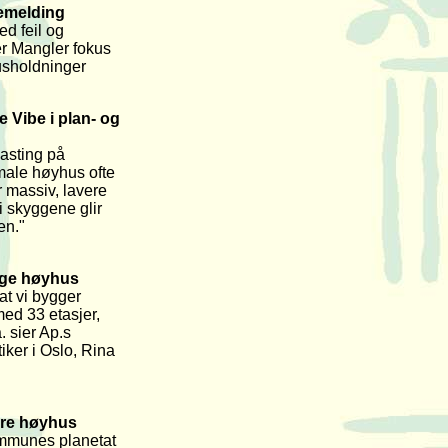
emelding
d feil og
r Mangler fokus
usholdninger
e Vibe i plan- og
asting på
male høyhus ofte
r massiv, lavere
i skyggene glir
sen."
gge høyhus
at vi bygger
ed 33 etasjer,
. sier Ap.s
iker i Oslo, Rina
lere høyhus
ommunes planetat