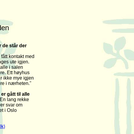
den
 de står der
 fått kontakt med
nges ute igjen.
alle i salen
dre. Ett høyhus
ir ikke mye igjen
ere i nærheten."
r gått til alle
En lang rekke
ver svar om
et i Oslo
0k)