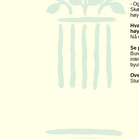
- Og
Skø
høy
Hva 
høy
Nå 
Se 
Bur
inte
byu
Ove
Stu