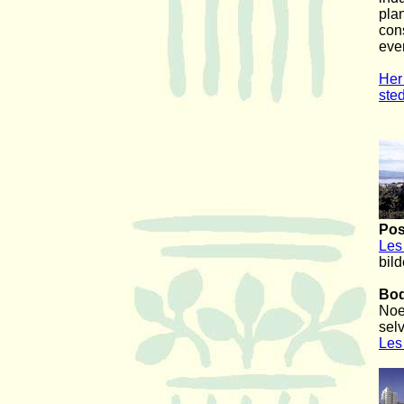
pla
con
eve
Her 
sted
Pos
Les
bil
Bod
Noe
sel
Les