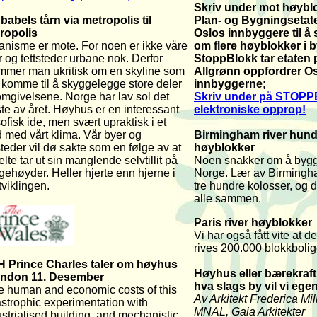
Skriv under mot høyblo
 babels tårn via metropolis til
Plan- og Bygningsetat
ropolis
Oslos innbyggere til å 
anisme er mote. For noen er ikke våre
om flere høyblokker i 
 og tettsteder urbane nok. Derfor
StoppBlokk tar etaten 
mmer man ukritisk om en skyline som
Allgrønn oppfordrer O
 komme til å skyggelegge store deler
innbyggerne;
omgivelsene. Norge har lav sol det
Skriv under på STOP
te av året. Høyhus er en interessant
elektroniske opprop
!
sofisk ide, men svært upraktisk i et
d med vårt klima. Vår byer og
Birmingham river hund
steder vil dø sakte som en følge av at
høyblokker
lte tar ut sin manglende selvtillit på
Noen snakker om å bygge
gehøyder. Heller hjerte enn hjerne i
Norge. Lær av Birmingh
viklingen.
tre hundre kolosser, og d
alle sammen.
Paris river høyblokker
Vi har også fått vite at de
rives 200.000 blokkbolig
 Prince Charles taler om høyhus
Høyhus eller bærekraft
ondon 11. Desember
hva slags by vil vi egen
e human and economic costs of this
Av Arkitekt Frederica Mill
astrophic experimentation with
MNAL, Gaia Arkitekter
strialised building, and mechanistic