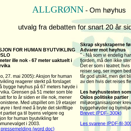
ALLGRØNN
Om høyhus
-
utvalg fra debatten for snart 20 år si
Skrap skyskraperne før
SJON FOR HUMAN BYUTVIKLING
Advarer mot høyhus
 OSLO
" - Nå som vi endelig har
meter ille nok - 67 meter uaktuelt i
fjorden, må den ikke ste
rvika
Det er som i teatret; hvis 
reiser seg, ser ingen be
lo, 27. mai 2005): Aksjon for human
får god utsikt, men det bl
vikling reagerer sterkt på forslaget
av den hvis det reises fl
å bygge høyhus på 67 meters høyde i
rvika. Grensen på 51 meter som ble
Les høyhustesten
som e
att for to år siden er ille nok, mener
Oslos politiske partier
jonistene. Med utspillet om 19 etasjer
miljøorganisasjoner kre
øyre i ferd med å bryte det skriftlige
byggehøyder og bymiljø
et partiet ga til byens velgere og
Brevet: (PDF- 300k)
jon for human byutvikling før
munevalget i 2003.
Les svarene (PDF-fil-30
 pressemelding (word doc)