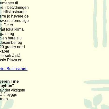
gumenter til
e, i betydningen
driftskostnader
erre jo høyere de
 svært ufornuftige
e. De er
årt lokalklima,
gater og
len bare sju
i desember og
t 20 grader nord
skaper
forsøk å stå
Oslo Plaza en
eter Butenschøn
geren Tine
høyhus"
v det viktigste
gå å bygge
ernen.