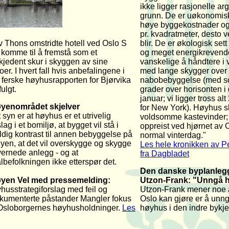
ikke ligger rasjonelle ar
grunn. De er uøkonomisk
høye byggekostnader og 
pr. kvadratmeter, desto v
v Thons omstridte hotell
ved Oslo S
blir. De er økologisk sett
 komme til å fremstå som et
og meget energikrevend
kjedent skur i skyggen av sine
vanskelige å håndtere i v
er. I hvert fall hvis anbefalingene i
med lange skygger over 
 ferske høyhusrapporten for Bjørvika
nabobebyggelse (med so
 fulgt.
grader over horisonten 
januar; vi ligger tross al
yenområdet skjelver
for New York). Høyhus 
 syn er at høyhus er et utrivelig
voldsomme kastevinder; 
lag i et bomiljø, at bygget vil stå i
oppreist ved hjørnet av 
ldig kontrast til annen bebyggelse på
normal vinterdag."
yen, at det vil overskygge og skygge
Les hele kronikken av P
vernede anlegg - og at
fra Dagbladet
lbefolkningen ikke etterspør det.
D
en danske byplanleg
yen Vel med pressemelding:
Utzon-Frank
: "Unngå 
husstrategiforslag med feil og
Utzon-Frank mener noe a
kumenterte påstander Mangler fokus
Oslo kan gjøre er å unn
Osloborgernes høyhusholdninger.
Les
høyhus i den indre bykj