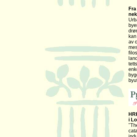
Fra
nek
Urb
byer
drø
kan
av 
mes
filo
lan
tett
enke
byg
byut
HRH
i L
"Th
cat
indu