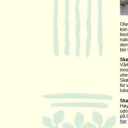
Ola
kan
bes
nabo
den
blir
Skø
Vårt
inns
uhe
Skø
for 
loka
Skø
Høy
udo
på 
her