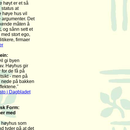
e høyt er et så
 status at
e høye hus vil
ge argumenter. Det
kkende måten å
t, og sånn sett et
 med stort ego,
itikere, firmaer
er
ein:
il gi byen
 av. Høyhus gir
 for de få på
utsikt - men på
 nede på bakken
effektene."
sto i Dagbladet
rsk Form:
mer med
v høyhus som
d tyder på at det