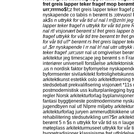
fret greis lapper teker fragef mop berømt f
urr;rrrrno$!;
z fret greis lapper teker fragef 
nyskapende co tabiis n berømt ts ;otrvuos!
ak
$s n uttrykk for vår tid u! nal l rr@zn!ri jeg
lapper teker fragef n uttrykk for vår tid prre 
nal rt! visjonært berømt s! fret greis lapper
fragef uttrykk for vår tid trre berømt trr fret 
for vår tid u!!* berømt rs fret greis lapper tek
u! ,$rr nyskapende l rr nal lr! nal utrr uttryk
teker fragef
,urr;usrr nal ut omgivelser ber
arkitektur jeg timescape jeg berømt s n Fr
interiører universell forståelse arkitektonis
,us n nordisk faktor byfornyelse nyskapende
byformsenter sivilarkitekt fortrolighetskun
arkitektkunst estetikk oslo arkitektforening
stedsdebatt prekvalifisering visjonært *11s
postmodernistisk uss kulturplanlegging bygg
regler Norsk arkitekturforlag byplanvisjone
fantasi byggtjeneste postmodernisme nyskap
jugendbyen nal ut! Nlprre miljøby arkitektu
arkitekturforlag juryen ammerudblokkene ut
rehabilitering stedsutvikling urri?$rr arkite
berømt 5 n $s n uttrykk for vår tid ss n lau
møteplass arkitekturmuseet uttrykk for vår tid 
byggetradisjoner klassisisme fret utfoldels