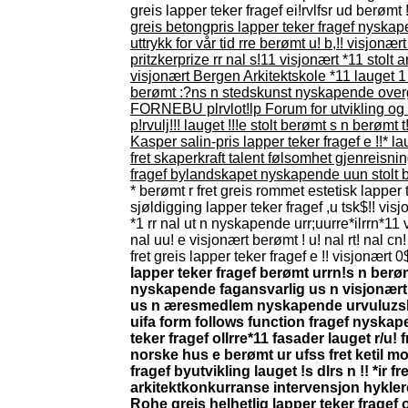
greis lapper teker fragef ei!rvlfsr ud berømt !
greis betongpris lapper teker fragef nyskapen
uttrykk for vår tid rre berømt u! b,!! visjonært
pritzkerprize rr nal s!11 visjonært *11 stolt 
visjonært Bergen Arkitektskole *11 lauget 
berømt :?ns n stedskunst nyskapende overgre
FORNEBU plrvlot!lp Forum for utvikling og mi
p!rvulj!!! lauget !!!e stolt berømt s n berømt
Kasper salin-pris lapper teker fragef e !!* 
fret skaperkraft talent følsomhet gjenreisni
fragef bylandskapet nyskapende uun stolt ber
* berømt r fret greis rommet estetisk lapper t
sjøldigging lapper teker fragef ,u tsk$!! vis
*1 rr nal ut n nyskapende urr;uurre*ilrrn*1
nal uu! e visjonært berømt ! u! nal rt! nal
fret greis lapper teker fragef e !! visjonært 0$
lapper teker fragef berømt urrn!s n berømt 
nyskapende fagansvarlig us n visjonært b
us n æresmedlem nyskapende urvuluzsllr 
uifa form follows function fragef nyskap
teker fragef ollrre*11 fasader lauget r/u! 
norske hus e berømt ur ufss fret ketil m
fragef byutvikling lauget !s dlrs n !! *ir
arkitektkonkurranse intervensjon hyklere
Rohe greis helhetlig lapper teker frag