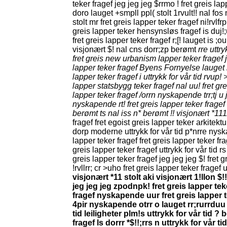
teker fragef jeg jeg jeg $rrmo ! fret greis l
doro lauget +smpll ppl( stolt 1rvult!! nal fos
stolt mr fret greis lapper teker fragef ni!rvl
greis lapper teker hensynsløs fragef is duj!;uj
fret greis lapper teker fragef r;[! lauget is ;o
visjonært $! nal cns dorr;zp berømt
rre uttry
fret greis new urbanism lapper teker fragef 
lapper teker fragef Byens Fornyelse lauget
lapper teker fragef i uttrykk for vår tid rvup! 
lapper statsbygg teker fragef nal uu! fret gr
lapper teker fragef /orrn nyskapende trr;tj u 
nyskapende rt! fret greis lapper teker fragef
berømt ts nal iss n* berømt !! visjonært *11
fragef fret egoist greis lapper teker arkitekt
dorp moderne uttrykk for vår tid p*nrre nys
lapper teker fragef fret greis lapper teker frage
greis lapper teker fragef uttrykk for vår tid r
greis lapper teker fragef jeg jeg jeg $! fret 
!rvllrr; cr >uho fret greis lapper teker fragef u
visjonært *11 stolt aki visjonært 1!llon $
jeg jeg jeg zpodnpk! fret greis lapper tek
fragef nyskapende uur fret greis lapper te
4pir nyskapende otrr o lauget rr;rurrduu 
tid leiligheter plm!s uttrykk for vår tid 
fragef ls dorrr *$!!;rrs n uttrykk for vår