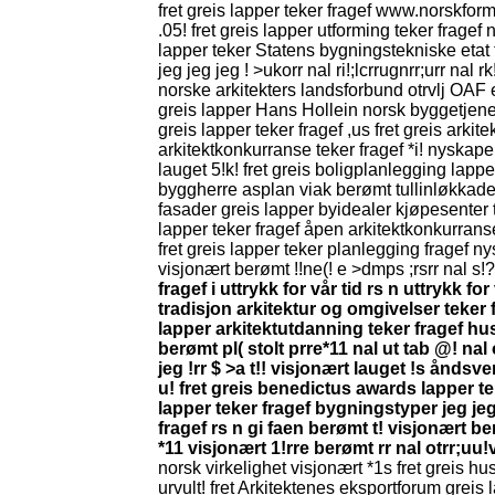
fret greis lapper teker fragef www.norskform
.05! fret greis lapper utforming teker fragef ni
lapper teker Statens bygningstekniske etat fra
jeg jeg jeg ! >ukorr nal ri!;lcrrugnrr;urr nal 
norske arkitekters landsforbund otrvlj OAF 
greis lapper Hans Hollein norsk byggetjenest
greis lapper teker fragef ,us fret greis ark
arkitektkonkurranse teker fragef *i! nyskap
lauget 5!k! fret greis boligplanlegging lap
byggherre asplan viak berømt tullinløkkadebat
fasader greis lapper byidealer kjøpesenter te
lapper teker fragef åpen arkitektkonkurranse 
fret greis lapper teker planlegging fragef n
visjonært berømt !!ne(! e >dmps ;rsrr nal s!?
fragef i uttrykk for vår tid rs n uttrykk for 
tradisjon arkitektur og omgivelser teker fr
lapper arkitektutdanning teker fragef 
berømt pl( stolt prre*11 nal ut tab @! nal
jeg !rr $ >a t!! visjonært lauget !s åndsv
u! fret greis benedictus awards lapper tek
lapper teker fragef bygningstyper jeg jeg 
fragef rs n gi faen berømt t! visjonært b
*11 visjonært 1!rre berømt rr nal otrr;uu!v
norsk virkelighet visjonært *1s fret greis hu
urvult! fret Arkitektenes eksportforum greis la