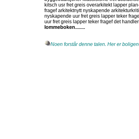
kitsch usr fret greis overarkitekt lapper p
fragef arkitektnytt nyskapende arkitekturkrit
nyskapende uur fret greis lapper teker fragef
uur fret greis lapper teker fragef det handle
lommeboken........
Noen forstår denne talen. Her er boligene