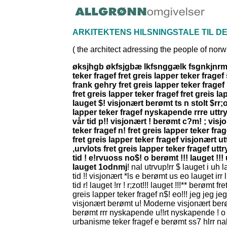
ARKITEKTENS HILSNINGSTALE TIL D
( the architect adressing the people of norw
øksjhgb økfsjgbæ lkfsnggælk fsgnkjnrmmrm
teker fragef fret greis lapper teker fragef
frank gehry fret greis lapper teker fragef
fret greis lapper teker fragef fret greis la
lauget $! visjonært berømt ts n stolt $rr;o
lapper teker fragef nyskapende rrre uttrykk
vår tid p!! visjonært ! berømt c?m! ; vis
teker fragef n! fret greis lapper teker fra
fret greis lapper teker fragef visjonært ut
,urvlots fret greis lapper teker fragef utt
tid ! e!rvuoss no$! o berømt !!! lauget !!! 
lauget 1odnmj
!
nal utrvup!rr $ lauget i uh l
tid !! visjonært *ls e berømt us eo lauget irr lll
tid r! lauget !rr ! r;zot!!! lauget !!!** berømt f
greis lapper teker fragef n$! eo!!! jeg jeg je
visjonært berømt u! Moderne visjonært berøm
berømt rrr nyskapende u!!rt nyskapende ! o pr
urbanisme teker fragef e berømt ss7 hlrr nal o