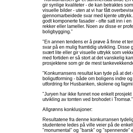
gir synlige kvaliteter - de kan betraktes so
visuelle bilder - uten at vi har fått overbevi
gjennomarbeidede svar med kjente uttrykk. 
godt komponerte fasader - ofte satt inn i 
rekker eller lameller. Noen av disse er profe
boligbygging."
"En annen tendens er å prøve å finne et te
svar på en mulig framtidig utvikling. Disse g
svært lite eller gir visuelle uttrykk som vek
med fortiden er så stort at det vanskelig ka
prosjektene som gir de mest tankevekkend
"Konkurransens resultat kan tyde på at det
boligutforming - både om boligens indre og 
utfordring for Husbanken, skolene og fagm
"Juryen har ikke funnet noe enkelt prosjekt
utvikling av tomten ved brohodet i Tromsø."
Allgrønns konklusjoner:
Resultatene fra denne konkurransen tydelig
studentene ledes på ville veier på de enk
"monumental" og "barsk" og "spennende" er