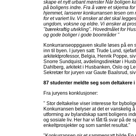
skape et nytt urbant mønster Når boligen kan 
på boligens indre. Fra å være et skjema for
hjemmet, lanserer konkurransen tesen om n
for et variert liv. Vi ønsker at det skal leg
ungdom, voksne og eldre. Vi ønsker at pro
"bærekraftig utvikling". Hovedmålet for Husb
og gode boliger i gode boområder "
Konkurranseoppgaven skulle løses på en se
inn til byen. I juryen satt: Trude Lund, sjef
arkitektprofessor, Belgia, Henrik Poppe, sivi
Snorre Sundquist, avdelingsdirektør i Hus
Dahlberg, arkitekt i Husbanken, Oslo og L
Sekretær for juryen var Gaute Baalsrud, siv
87 studenter meldte seg som deltakere 
Fra juryens konklusjoner:
" Stor deltakelse viser interesse for bybolig
Konkurransen belyser at det er vanskelig å
utforming av bylandskap samt boligens ind
og sosiale liv. Her har vi fått få svar på de
enkeltprosjekter og som samlet resultat."
"Konkurransen gir et sammensatt bilde En 