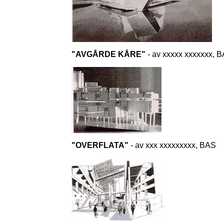
"AVGÅRDE KÅRE"
- av xxxxx xxxxxxx, 
"OVERFLATA"
- av xxx xxxxxxxxx, BAS