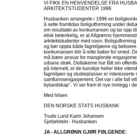
VI FIKK EN HENVENDELSE FRA HUSBA
ARKITEKTSTUDENTER 1996
Husbanken arrangerte i 1996 en boligkonkur
å sette framtidas boligutforming under debat
om resultatet av konkurransen og tar opp d
etisk betenkelig, er at Allgrønns hjemmesid
arkitektstudenter med navn. Boligutforming 
og bør oppta både fagmiljøene og beboere. Å
konkurransen blir å rette baker for smed. De
må bære ansvar for manglende engasjement
urbane strøk. Deltakerne har fått sin offent
på internett, er de kanskje heller ikke viten
fagmiljøer og studieplasser er interesserte 
samfunnsengasjement. Det var i alle fall e
bylandskap". Vi ser fram til nye innlegg i de
Med hilsen
DEN NORSKE STATS HUSBANK
Trude Lund Karin Johansen
Sjefarkitekt - Husbanken
JA - ALLGRØNN GJØR FØLGENDE: