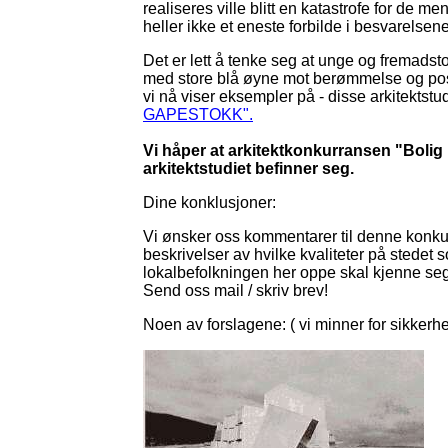
realiseres ville blitt en katastrofe for de 
heller ikke et eneste forbilde i besvarelsene
Det er lett å tenke seg at unge og fremad
med store blå øyne mot berømmelse og posis
vi nå viser eksempler på - disse arkitektstud
GAPESTOKK".
Vi håper at arkitektkonkurransen "Bolig 
arkitektstudiet befinner seg.
Dine konklusjoner:
Vi ønsker oss kommentarer til denne konk
beskrivelser av hvilke kvaliteter på stedet s
lokalbefolkningen her oppe skal kjenne seg ig
Send oss mail / skriv brev!
Noen av forslagene:
( vi minner for sikkerh