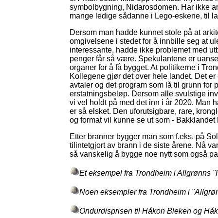
symbolbygning, Nidarosdomen. Har ikke arki
mange ledige sådanne i Lego-eskene, til la
Dersom man hadde kunnet stole på at arkitekt
omgivelsene i stedet for å innbille seg at u
interessante, hadde ikke problemet med utby
penger får så være. Spekulantene er uanset
organer for å få bygget. At politikerne i Tron
Kollegene gjør det over hele landet. Det er e
avtaler og det program som lå til grunn for
erstatningsbeløp. Dersom alle svulstige in
vi vel holdt på med det inn i år 2020. Man 
er så elsket. Den uforutsigbare, rare, kron
og format vil kunne se ut som - Bakklandet
Etter branner bygger man som f.eks. på Sols
tilintetgjort av brann i de siste årene. Nå 
så vanskelig å bygge noe nytt som også p
Et eksempel fra Trondheim i Allgrøn
Noen eksempler fra Trondheim i "Allgrø
Ondurdisprisen til Håkon Bleken og Hå