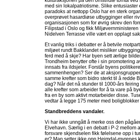
kulturaksjonen på den omstridte tomta ved N
med sin lokalpatriotisme. Slike entusiaster 
paradoks at nettopp Oslo har en sterk org
overprøvet hasardiøse utbygginger eller ri
organisasjonen som for øvrig skrev den fo
Filipstad i Oslo og fikk Miljøvernministere
Nidelven Terrasse ville vært en opplagt sak
Et vanlig triks i debatter er å betvile motpart
miljøet rundt Bakklandet misliker utbygging
ferd med å skje? Har byen sett ærlige bilde
Trondheim benytter ofte i sin promotering a
innsats fra ildsjeler. Forstår byens politik
sammenhengen? Ser de at aksjonsgruppen 
samme krefter som bidro sterkt til å redde B
dag? Når det nå stunder til 1000-års feiri
alle krefter som arbeider for å ta vare på bye
fra en by som aktivt motarbeider disse. Tuse
vedtar å legge 175 meter med boligblokker
Standbreddens vandaler.
Vi har ikke unngått å merke oss den pågå
Elvehavn. Særlig i en debatt i P-2 mellom a
forsvare skjendselen fikk følelsene opp i tu
er? Man setter ikke opp Heimdal-myrenes k