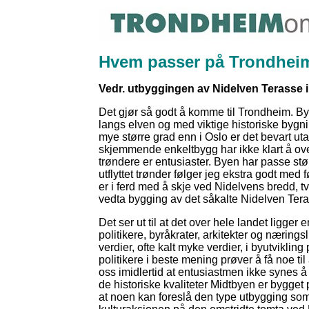
Hvem passer på Trondhei
Vedr. utbyggingen av Nidelven Terasse 
Det gjør så godt å komme til Trondheim. Byen
langs elven og med viktige historiske bygning
mye større grad enn i Oslo er det bevart uta
skjemmende enkeltbygg har ikke klart å ove
trøndere er entusiaster. Byen har passe stør
utflyttet trønder følger jeg ekstra godt me
er i ferd med å skje ved Nidelvens bredd, t
vedta bygging av det såkalte Nidelven Tera
Det ser ut til at det over hele landet ligg
politikere, byråkrater, arkitekter og næring
verdier, ofte kalt myke verdier, i byutviklin
politikere i beste mening prøver å få noe til 
oss imidlertid at entusiastmen ikke synes å 
de historiske kvaliteter Midtbyen er bygget p
at noen kan foreslå den type utbygging som 