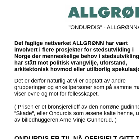
"ONDURDIS" - ALLGRØNNs 
Det faglige nettverket ALLGRØNN har vært
involvert i flere prosjekter for stedsutvikling i
Norge der menneskelige behov i stedsutviklin
har stått mot politisk vrangvilje, uforstand,
arkitektonisk hovmod eller utilbørlig spekulasj
Det er derfor naturlig at vi er opptatt av andre
grupperinger og enkeltpersoner som på samme m
viser evne og mot for fellesskapet.
( Prisen er et bronsjerelieff av den norrøne gudinn
"Skade", eller Ondurdis som æsene kalte henne, ut
av billedhuggeren Arne Vinje Gunnerud. )
ONDURDIS ER TIL NÅ OFFISIELT GITT T