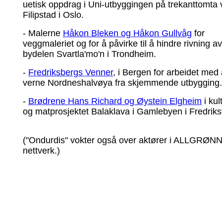
uetisk oppdrag i Uni-utbyggingen på trekanttomta
Filipstad i Oslo.
- Malerne
Håkon Bleken og Håkon Gullvåg
for
veggmaleriet og for å påvirke til å hindre rivning av
bydelen Svartla'mo'n i Trondheim.
-
Fredriksbergs Venner
, i Bergen for arbeidet med
verne Nordneshalvøya fra skjemmende utbygging.
-
Brødrene Hans Richard og Øystein Elgheim
i kul
og matprosjektet Balaklava i Gamlebyen i Fredriks
("Ondurdis" vokter også over aktører i ALLGRØN
nettverk.)