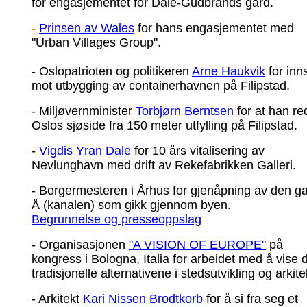
for engasjementet for Dale-Gudbrands gard.
-
Prinsen av Wales
for hans engasjementet med
"Urban Villages Group".
- Oslopatrioten og politikeren
Arne Haukvik
for inn
mot utbygging av containerhavnen på Filipstad.
- Miljøvernminister
Torbjørn Berntsen
for at han re
Oslos sjøside fra 150 meter utfylling på Filipstad.
-
Vigdis Yran Dale
for 10 års vitalisering av
Nevlunghavn med drift av Rekefabrikken Galleri.
- Borgermesteren i Århus for gjenåpning av den g
Å (kanalen) som gikk gjennom byen.
Begrunnelse og presseoppslag
- Organisasjonen
"A VISION OF EUROPE"
på
kongress i Bologna, Italia for arbeidet med å vise 
tradisjonelle alternativene i stedsutvikling og arkite
- Arkitekt
Kari Nissen Brodtkorb
for å si fra seg et