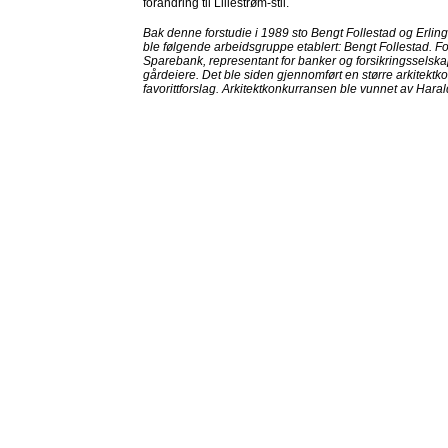
forandring til Lillestrøm-stil.
Bak denne forstudie i 1989 sto Bengt Follestad og Erli
ble følgende arbeidsgruppe etablert: Bengt Follestad. F
Sparebank, representant for banker og forsikringsselska
gårdeiere. Det ble siden gjennomført en større arkitekt
favorittforslag. Arkitektkonkurransen ble vunnet av Ha