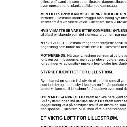
Lillestrøm", samtidig som de er tilpasset dagens situasj
byen oppstod rundt planketrafikken og dampsaga.
MEN LILLESTRØM KAN MISTE DENNE MULIGHETEN 
forsterke Lillestrøms identitet bygger man stadig nytt uten
ønsket om å sikre videre vekst i Lillestrøm, men vi utvikl
HVIS VI MÅTTE SE VÅRE ETTERKOMMERE I ØYNEN
vil oftest bli stående som det sterkeste argument når man s
NY SELVTILLIT.
Lillestrøm trenger den fornyede selvtill
begeistring som burde ha smitte-effekt til Lillestrøms bef
MOTIVERENDE.
Nå viser Lillestrøm sentrum at de bret
for byen og innbyggerne, men også utover by-grensen, ti
forretninger vil automatisk ønske å leie lokaler her. Går
STYRKET IDENTITET FOR LILLESTRØM.
Byen har nå en sjanse til å utvikle et innhold som vil væ
som turistby og handelsby. I løpet av en femårsperiode v
landet vil komme til Lillestrøm for å oppleve byen med d
BYEN MED SÆRPREG.
Lillestrøm blir ikke bare kjent
Småbystemningen må utvikles slik at Lillestrøm møter sen
legger særlig vekt på at miljøet skal få en utforming som vi
tradisjonene i Lillestrøm. Vi vil med våre planer forbedre
ET VIKTIG LØFT FOR LILLESTRØM.