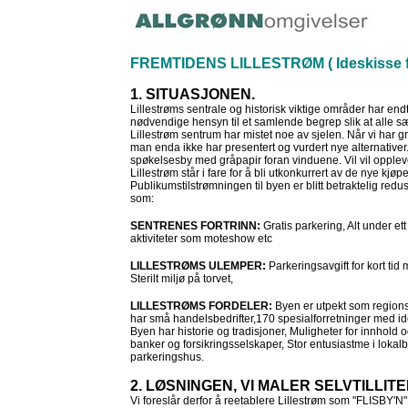
FREMTIDENS LILLESTRØM ( Ideskisse f
1. SITUASJONEN.
L
illestrøms sentrale og historisk viktige områder har end
nødvendige hensyn til et samlende begrep slik at alle sæ
Lillestrøm sentrum har mistet noe av sjelen. Når vi har gre
man enda ikke har presentert og vurdert nye alternativer. 
spøkelsesby med gråpapir foran vinduene. Vil vil oppl
Lillestrøm står i fare for å bli utkonkurrert av de nye kj
Publikumstilstrømningen til byen er blitt betraktelig redus
som:
SENTRENES FORTRINN:
Gratis parkering, Alt under e
aktiviteter som moteshow etc
LILLESTRØMS ULEMPER:
Parkeringsavgift for kort ti
Sterilt miljø på torvet,
LILLESTRØMS FORDELER:
Byen er utpekt som regionse
har små handelsbedrifter,170 spesialforretninger med ide
Byen har historie og tradisjoner, Muligheter for innhol
banker og forsikringsselskaper, Stor entusiastme i loka
parkeringshus.
2. LØSNINGEN, VI MALER SELVTILLITE
Vi foreslår derfor å reetablere Lillestrøm som "FLISBY'N