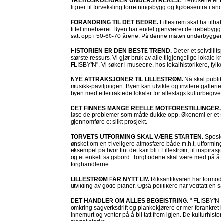
TREHUSKULTUREN UNDERSTREKES.
Trehusene er L
ligner til forveksling forretningsbygg og kjøpesentra i andr
FORANDRING TIL DET BEDRE.
Lillestrøm skal ha tilb
tittel innebærer. Byen har endel gjenværende trebebygg
satt opp i 50-60-70 årene. På denne måten underbygger v
HISTORIEN ER DEN BESTE TREND.
Det er et selvtilli
største ressurs. Vi gjør bruk av alle tilgjengelige lokale kr
FLISBY'N". Vi søker i museene, hos lokalhistorikere, fyl
NYE ATTRAKSJONER TIL LILLESTRØM.
Nå skal publi
musikk-paviljongen. Byen kan utvikle og invitere gallerie
byen med ettertraktede lokaler for alleslags kulturbegive
DET FINNES MANGE REELLE MOTFORESTILLINGER
løse de problemer som måtte dukke opp. Økonomi er et spø
gjennomføre et slikt prosjekt.
TORVETS UTFORMING SKAL VÆRE STARTEN.
Spesi
ønsket om en triveligere atmosfære både m.h.t. utformi
eksempel på hvor fint det kan bli i Lillestrøm, til insp
og et enkelt salgsbord. Torgbodene skal være med på å gi 
torghandlerne.
LILLESTRØM FÅR NYTT LIV.
Riksantikvaren har formoden
utvikling av gode planer. Også politikere har vedtatt en s
DET HANDLER OM ALLES BEGEISTRING.
" FLISBY'N "
omkring sagverksdrift og plankekjørere er mer forankret i 
innemurt og venter på å bli tatt frem igjen. De kulturhis