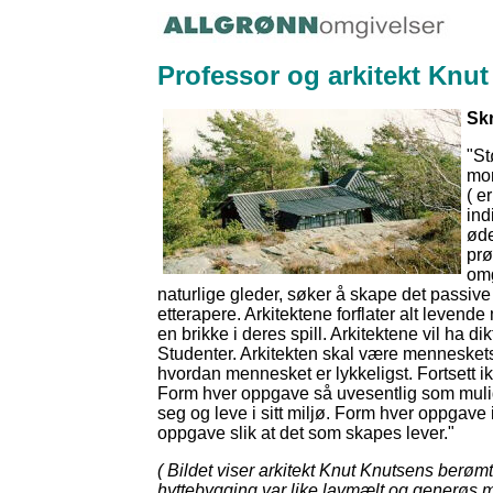
Professor og arkitekt Knut
Skr
"St
mon
( e
ind
øde
prø
omg
naturlige gleder, søker å skape det passive
etterapere. Arkitektene forflater alt levend
en brikke i deres spill. Arkitektene vil ha d
Studenter. Arkitekten skal være menneskets 
hvordan mennesket er lykkeligst. Fortsett i
Form hver oppgave så uvesentlig som mulig
seg og leve i sitt miljø. Form hver oppgav
oppgave slik at det som skapes lever."
( Bildet viser arkitekt Knut Knutsens berøm
hyttebygging var like lavmælt og generøs 