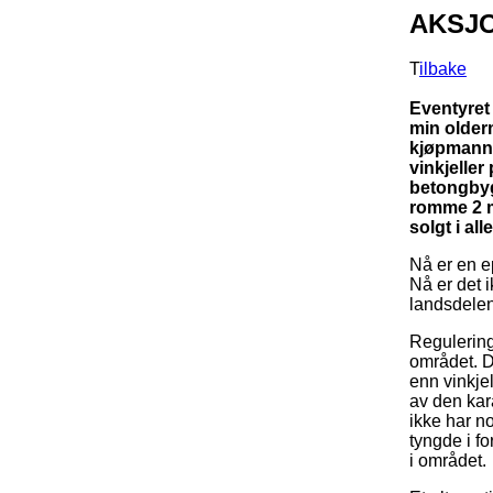
AKSJ
T
ilbake
Eventyret 
min older
kjøpmanne
vinkjeller
betongbygg
romme 2 mi
solgt i al
Nå er en e
Nå er det 
landsdelens
Regulering
området. De
enn vinkjel
av den kara
ikke har n
tyngde i fo
i området.