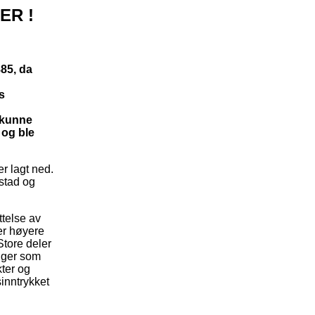
LER !
885, da
s
g kunne
 og ble
r lagt ned.
mstad og
ttelse av
ter høyere
Store deler
inger som
kter og
sinntrykket