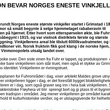
ON BEVAR NORGES ENESTE VINKJEL
rundt Norges eneste største vinkjeller startet i Grimstad i 1
mor så smått begynte å selge hjemmelaget rababeravin til
n på hjørnet. Etter hvert som etterspørselen økte, ble Fuhr
 påbegynt i 1915, og var vistnok distriktets første og største
ning. Vinkjellerens areal ble tilslutt 6000kvadratmeter, o
llioner vin. Norsk fruktvin fikk god klang i de norske hjem,
le Vinmonopolets utsalg landet over.
poke over. Den siste vinen fra Fuhr er tappet, og produksjonen e
ikke bare vinkjelleren som står truet, men også et stykke av Gri
 identitet. Vinkjelleren er rivningstruet.
splanen for Fuhrområdet i dag, viser arkitekt Maldes grove utny
r vinkjelleren ligger i dag, er det foreslått bygget blokkleilighe
leren er i dag, som også graver seg inn i heia bak vinkjelleren. 
kteristiske Fløyheia vil blir sprengt bort og gi plass til et bygn
oen tradisjon i området. Jeg mener vinkjelleren gir området kara
rhold til kulturhistoriske verdier, og er utslagsgivende for helhelt