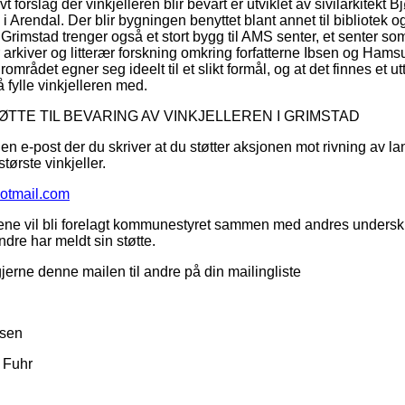
ivt forslag der vinkjelleren blir bevart er utviklet av sivilarkitekt B
i Arendal. Der blir bygningen benyttet blant annet til bibliotek o
. Grimstad trenger også et stort bygg til AMS senter, et senter so
 arkiver og litterær forskning omkring forfatterne Ibsen og Hams
mrådet egner seg ideelt til et slikt formål, og at det finnes et ut
 å fylle vinkjelleren med.
TØTTE TIL BEVARING AV VINKJELLEREN I GRIMSTAD
n e-post der du skriver at du støtter aksjonen mot rivning av la
tørste vinkjeller.
otmail.com
ene vil bli forelagt kommunestyret sammen med andres underskri
dre har meldt sin støtte.
jerne denne mailen til andre på din mailingliste
lsen
. Fuhr