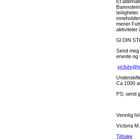
Et alternat
Barexstein 
leiligheter
inneholder
mener Fuhro
aktiviteter
GI DIN S
Send meg e
eneste og s
vicfuhr@h
Underskift
Ca 1000 an
PS; send g
Vennlig hi
Victoria M
T
ilbake