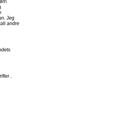
jørn
g
m
un. Jeg
tall andre
ndets
fter .